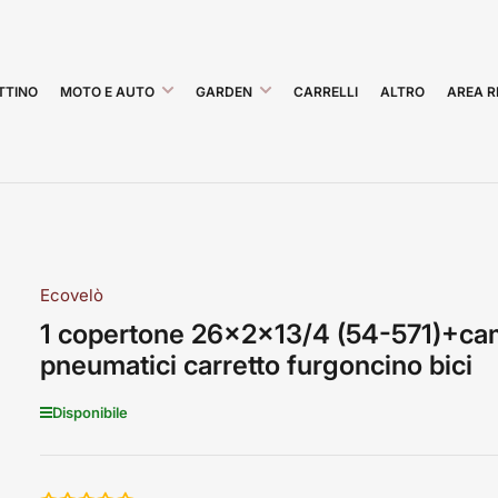
TTINO
MOTO E AUTO
GARDEN
CARRELLI
ALTRO
AREA R
Ecovelò
1 copertone 26x2x13/4 (54-571)+ca
pneumatici carretto furgoncino bici
Disponibile