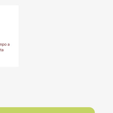
empo a
sta